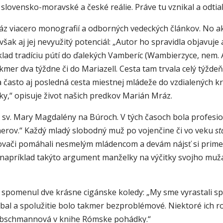
ovensko-moravské a české reálie. Práve tu vznikal a odtiaľto 
áz viacero monografií a odborných vedeckých článkov. No a
 však aj jej nevyužitý potenciál: „Autor ho spravidla objavuje
íklad tradíciu pútí do ďalekých Vamberíc (Wambierzyce, nem.
er dva týždne či do Mariazell. Cesta tam trvala celý týždeň 
asto aj posledná cesta miestnej mládeže do vzdialených krajín
ky,“ opisuje život našich predkov Marián Mráz.
ku sv. Mary Magdalény na Búroch. V tých časoch bola profes
artnerov.“ Každý mladý slobodný muž po vojenčine či vo veku
s
ovači pomáhali nesmelým mládencom a devám nájsť si primer
napríklad takýto argument manželky na výčitky svojho muž
o spomenul dve krásne cigánske koledy: „My sme vyrastali sp
tbal a spolužitie bolo takmer bezproblémové. Niektoré ich ro
Hübschmannová v knihe Rómske pohádky.“