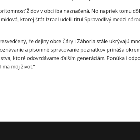
prítomnosť Židov v obci iba naznačená. No napriek tomu dôl
midová, ktorej štát Izrael udelil titul Spravodlivý medzi nár
resvedčený, že dejiny obce Čáry i Záhoria stále ukrývajú m
 „Poznávanie a písomné spracovanie poznatkov prináša okrem
čstva, ktoré odovzdávame ďalším generáciám. Ponúka i odpov
 má môj život.“
vínkine Vianoce