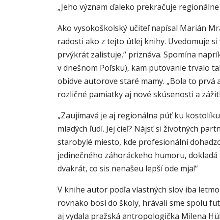
„Jeho význam ďaleko prekračuje regionálne sl
Ako vysokoškolský učiteľ napísal Marián Mr
radosti ako z tejto útlej knihy. Uvedomuje si
prvýkrát zalistuje,“ priznáva. Spomína napr
v dnešnom Poľsku), kam putovanie trvalo takm
obidve autorove staré mamy. „Bola to prvá a č
rozličné pamiatky aj nové skúsenosti a zážit
„Zaujímavá je aj regionálna púť ku kostolí
mladých ľudí. Jej cieľ? Nájsť si životných p
starobylé miesto, kde profesionálni dohadz
jedinečného záhoráckeho humoru, dokladá 
dvakrát, co sis nenašeu lepší ode mja!“
V knihe autor podľa vlastných slov iba letm
rovnako bosí do školy, hrávali sme spolu fu
aj vydala pražská antropologička Milena 