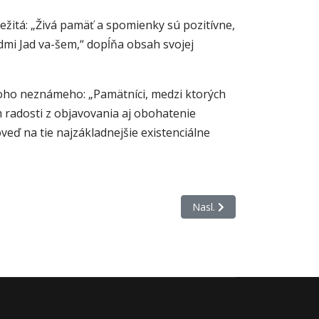
ežitá: „Živá pamäť a spomienky sú pozitívne,
odmi Jad va-šem,“ dopĺňa obsah svojej
noho neznámeho: „Pamätníci, medzi ktorých
 radosti z objavovania aj obohatenie
eď na tie najzákladnejšie existenciálne
Nasledujúci článok: Nagyová
Nasl.