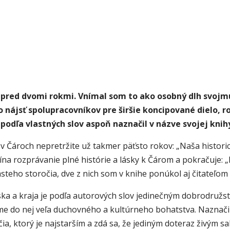
 pred dvomi rokmi. Vnímal som to ako osobný dlh svojmu
o nájsť spolupracovníkov pre širšie koncipované dielo, 
podľa vlastných slov aspoň naznačil v názve svojej knih
e v Čároch nepretržite už takmer päťsto rokov: „Naša histo
ína rozprávanie plné histórie a lásky k Čárom a pokračuje: 
teho storočia, dve z nich som v knihe ponúkol aj čitateľom 
iska a kraja je podľa autorových slov jedinečným dobrodružs
i sme do nej veľa duchovného a kultúrneho bohatstva. Naznač
očia, ktorý je najstarším a zdá sa, že jediným doteraz živým 