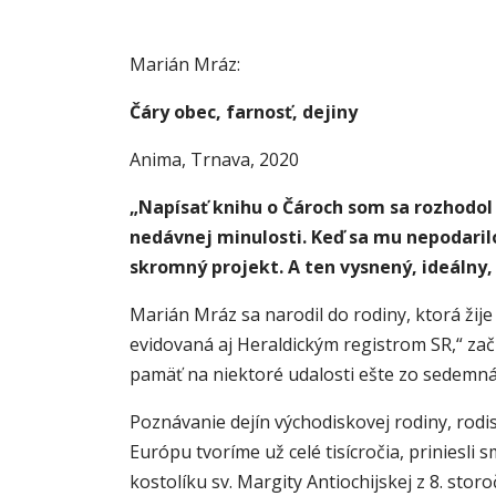
Marián Mráz:
Čáry obec, farnosť, dejiny
Anima, Trnava, 2020
„Napísať knihu o Čároch som sa rozhodol
nedávnej minulosti.
Keď sa mu
nepodaril
skromný projekt. A ten vysnený, ideálny, 
Marián Mráz sa narodil do rodiny, ktorá žij
evidovaná aj Heraldickým registrom SR,“ zač
pamäť na niektoré udalosti ešte zo sedemnás
Poznávanie dejín východiskovej rodiny, rod
Európu tvoríme už celé tisícročia, priniesl
kostolíku sv. Margity Antiochijskej z 8. stor