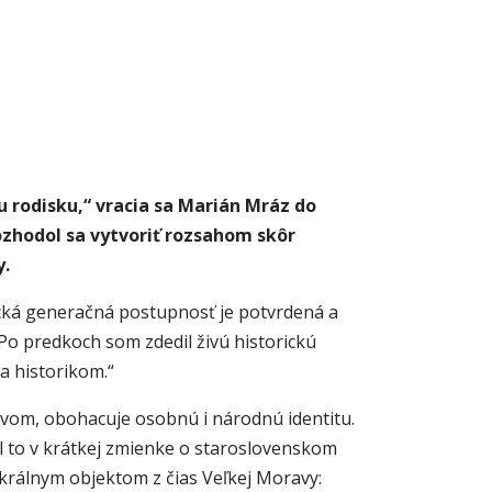
 rodisku,“ vracia sa Marián Mráz do
rozhodol sa vytvoriť rozsahom skôr
y.
rická generačná postupnosť je potvrdená a
„Po predkoch som zdedil živú historickú
a historikom.“
tvom, obohacuje osobnú i národnú identitu.
il to v krátkej zmienke o staroslovenskom
sakrálnym objektom z čias Veľkej Moravy: