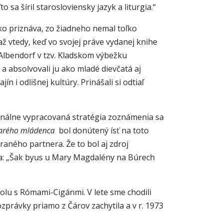
sa šíril starosloviensky jazyk a liturgia.“
ko priznáva, zo žiadneho nemal toľko
 až vtedy, keď vo svojej práve vydanej knihe
 Albendorf v tzv. Kladskom výbežku
a absolvovali ju ako mladé dievčatá aj
 i odlišnej kultúry. Prinášali si odtiaľ
ionálne vypracovaná stratégia zoznámenia sa
tarého mládenca
bol donútený ísť na toto
aného partnera. Že to bol aj zdroj
a: „Šak byus u Mary Magdalény na Búrech
olu s Rómami-Cigánmi. V lete sme chodili
zprávky priamo z Čárov zachytila a v r. 1973