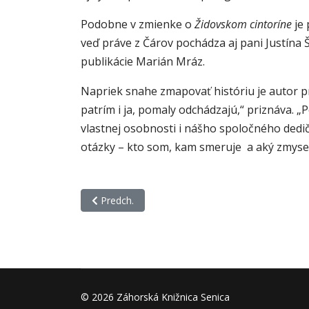
Podobne v zmienke o
Židovskom cintoríne
je 
veď práve z Čárov pochádza aj pani Justína Š
publikácie Marián Mráz.
Napriek snahe zmapovať históriu je autor p
patrím i ja, pomaly odchádzajú,“ priznáva.
vlastnej osobnosti i nášho spoločného dedi
otázky – kto som, kam smeruje a aký zmysel
Predchádzajúci článok: Mišovičová, Kristína: Mal
Predch.
© 2026 Záhorská Knižnica Senica