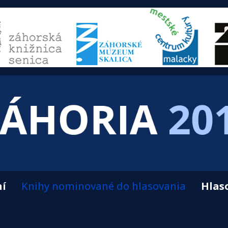
ní
Knihy nominované do hlasovania
Hlas