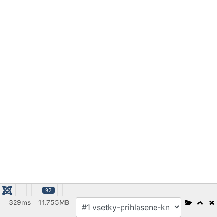
92
329ms
11.755MB