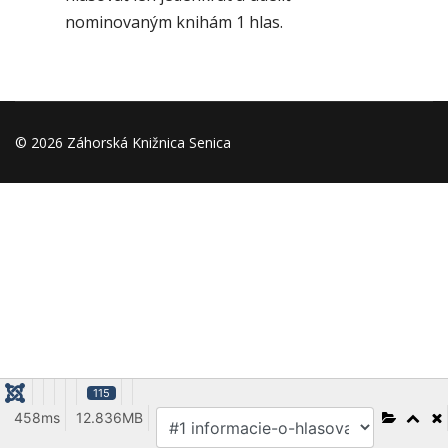
nominovaným knihám 1 hlas.
© 2026 Záhorská Knižnica Senica
115
458ms
12.836MB