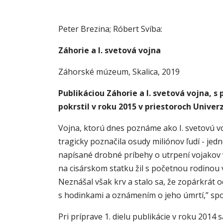
Peter Brezina; Róbert Svíba:
Záhorie a I. svetová vojna
Záhorské múzeum, Skalica, 2019
Publikáciou Záhorie a I. svetová vojna, 
pokrstil v roku 2015 v priestoroch
Univerz
Vojna, ktorú dnes poznáme ako I. svetovú vo
tragicky poznačila osudy miliónov ľudí - jed
napísané drobné príbehy o utrpení vojakov v
na cisárskom statku žil s početnou rodinou 
Neznášal však krv a stalo sa, že zopárkrát 
s hodinkami a oznámením o jeho úmrtí,” sp
Pri príprave 1. dielu publikácie v roku 2014