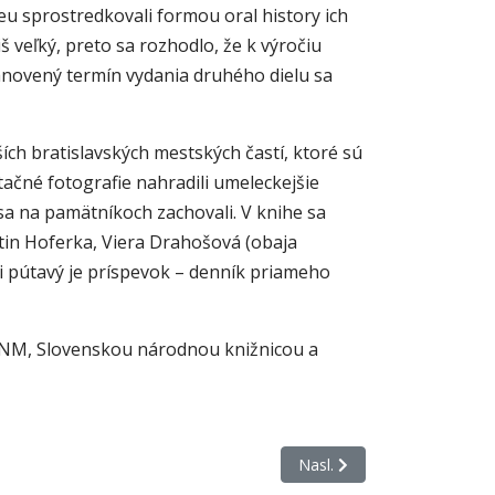
 sprostredkovali formou oral history ich
š veľký, preto sa rozhodlo, že k výročiu
tanovený termín vydania druhého dielu sa
ích bratislavských mestských častí, ktoré sú
ačné fotografie nahradili umeleckejšie
sa na pamätníkoch zachovali. V knihe sa
in Hoferka, Viera Drahošová (obaja
mi pútavý je príspevok – denník priameho
SNM, Slovenskou národnou knižnicou a
Nasledujúci článok: Brezina, P
Nasl.