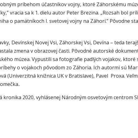
sobným príbehom účastníkov vojny, ktoré Záhorskému múzeu
,” vracia sa k 1. dielu autor Peter Brezina. „Rozsah bol príli
niha o pamätníkoch I. svetovej vojny na Záhorí.” Pôvodne s
y, Devínskej Novej Vsi, Záhorskej Vsi, Devína – teda terajš
nastala zmena v obrazovej časti. Pôvodné autorské dokument
kého múzea. Vypustili sa fotografie padlých vojakov, ktoré 
ríbehy o vojakoch pôvodom zo Záhoria. Ich autormi sú Mart
á (Univerzitná knižnica UK v Bratislave), Pavel Proxa. Veľ
Tomečka..
ská kronika 2020, vyhlásenej Národným osvetovým centrom 
 staré lexikóny