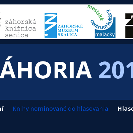
ní
Knihy nominované do hlasovania
Hlas