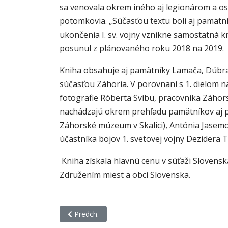
sa venovala okrem iného aj legionárom a o
potomkovia. „Súčasťou textu boli aj pamätníky
ukončenia I. sv. vojny vznikne samostatná k
posunul z plánovaného roku 2018 na 2019.
Kniha obsahuje aj pamätníky Lamača, Dúbravk
súčasťou Záhoria. V porovnaní s 1. dielom 
fotografie Róberta Svíbu, pracovníka Záhors
nachádzajú okrem prehľadu pamätníkov aj p
Záhorské múzeum v Skalici), Antónia Jasemov
účastníka bojov 1. svetovej vojny Dezidera 
Kniha získala hlavnú cenu v súťaži Sloven
Združením miest a obcí Slovenska.
Predchádzajúci článok: Benža, Mojmír: Záhorie a
Predch.