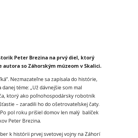
orik Peter Brezina na prvý diel, ktorý
áce autora so Záhorským múzeom v Skalici.
ká”. Nezmazateľne sa zapísala do histórie,
sa danej téme: „Už dávnejšie som mal
líča, ktorý ako poľnohospodársky robotník
stie – zaradili ho do ošetrovateľskej čaty.
 Po pol roku prišiel domov len malý balíček
okov Peter Brezina.
ber k histórii prvej svetovej vojny na Záhorí