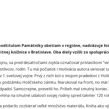
s podtitulom Pamätníky obetiam v regióne, nadväzuje hist
itnej knižnice v Bratislave. Oba diely vzišli zo spolupr
jnu, sa pred desaťročiami zvykla označovať prívlastkom “veľ
notlivcov, rodín. Tu má počiatok i motivácia autora venovať 
 1. svetovej vojne. Prvý z nich bol o mojom pradedovi z Ho
v podzámku Holíčskeho zámku. Narukoval na front, no mal šťa
odpadol. Samozrejme, prevelili ho. Príbeh mal smutný koniec.
omína na smutné udalosti svojej rodiny spred takmer 120 r
 sa podarilo zozbierať veľké množstvo materiálu. Kniha ako vý